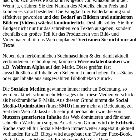
nach, ob sich dieses Produkt im Angebot von Amazon befindet.
Wenn ja, erfahren Sie den Namen des Modells, einen Preis und
können es sofort bestellen. Die Fähigkeit der Bilderkennung sind
effektiver geworden und
der Bedarf an Bildern und animierten
Bildern (Videos) wächst kontinuierlich
. Deshalb sollten Sie Ihre
Budget nicht nur für das schreiben von Texten ausgeben, sondern
ebenfalls ein großes Teil für das Produzieren von Bild- und
Videomaterial für das Web einplanen!
Vertrauen Sie nicht nur auf
Texte
!
Neben den herkömmlichen Suchmaschinen & den damit aktuell
verbundenen Technologien, kommen
Wissensdatenbanken
wie
z.B.
Wolfram Alpha
auf den Markt. Diese greifen fast
ausschließlich auf Inhalte von Seiten mit einem hohen Trust-Status
oder gar Inhalte aus ausgewählten Bibliotheken zurück.
Die
Sozialen Medien
gewinnen immer mehr an Bedeutung, so
werden aktuell schon mehr Messages über diese Medien verschickt
als herkömmliche E-Mails. Aus diesem Grund nimmt die
Social-
Media-Optimization
(kurz:
SMO
) immer mehr an Bedeutung zu.
Seit dem Web 2.0 lässt sich sehr gut beobachten wie die von
Nutzern generierten Inhalte
das Web dominieren und für einen
schnellen Wachstum sorgen
.
Aus diesem Grund wird die
Echtzeit-
Suche
speziell für Soziale Medien immer weiter ausgebaut (aktuell
vorhanden für z.B. Blogs wird ausgebaut um Twitter, Face-Book,
etc.). Daraus ergeben sich Probleme welche das Thema