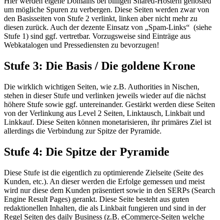
Hier werden eigene Domains bei billigen Shared-Hostern gehosted
um mögliche Spuren zu verbergen. Diese Seiten werden zwar von
den Basisseiten von Stufe 2 verlinkt, linken aber nicht mehr zu
diesen zurück. Auch der dezente Einsatz von „Spam-Links“ (siehe
Stufe 1) sind ggf. vertretbar. Vorzugsweise sind Einträge aus
Webkatalogen und Pressediensten zu bevorzugen!
Stufe 3: Die Basis / Die goldene Krone
Die wirklich wichtigen Seiten, wie z.B. Authorities in Nischen,
stehen in dieser Stufe und verlinken jeweils wieder auf die nächst
höhere Stufe sowie ggf. untereinander. Gestärkt werden diese Seiten
von der Verlinkung aus Level 2 Seiten, Linktausch, Linkbait und
Linkkauf. Diese Seiten können monetarisieren, ihr primäres Ziel ist
allerdings die Verbindung zur Spitze der Pyramide.
Stufe 4: Die Spitze der Pyramide
Diese Stufe ist die eigentlich zu optimierende Zielseite (Seite des
Kunden, etc.). An dieser werden die Erfolge gemessen und meist
wird nur diese dem Kunden präsentiert sowie in den SERPs (Search
Engine Result Pages) gerankt. Diese Seite besteht aus guten
redaktionellen Inhalten, die als Linkbait fungieren und sind in der
Regel Seiten des daily Business (z.B. eCommerce-Seiten welche