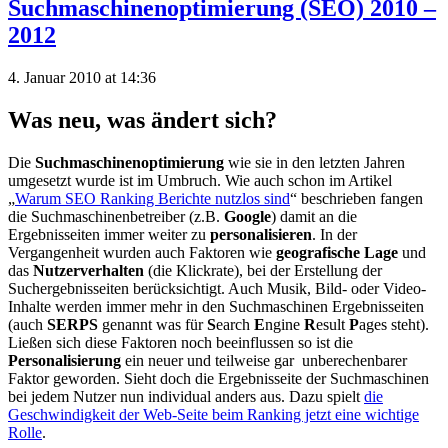
Suchmaschinenoptimierung (SEO) 2010 –
2012
4. Januar 2010 at 14:36
Was neu, was ändert sich?
Die
Suchmaschinenoptimierung
wie sie in den letzten Jahren
umgesetzt wurde ist im Umbruch. Wie auch schon im Artikel
„
Warum SEO Ranking Berichte nutzlos sind
“ beschrieben fangen
die Suchmaschinenbetreiber (z.B.
Google
) damit an die
Ergebnisseiten immer weiter zu
personalisieren
. In der
Vergangenheit wurden auch Faktoren wie
geografische Lage
und
das
Nutzerverhalten
(die Klickrate), bei der Erstellung der
Suchergebnisseiten berücksichtigt. Auch Musik, Bild- oder Video-
Inhalte werden immer mehr in den Suchmaschinen Ergebnisseiten
(auch
SERPS
genannt was für
S
earch
E
ngine
R
esult
P
ages steht).
Ließen sich diese Faktoren noch beeinflussen so ist die
Personalisierung
ein neuer und teilweise gar unberechenbarer
Faktor geworden. Sieht doch die Ergebnisseite der Suchmaschinen
bei jedem Nutzer nun individual anders aus. Dazu spielt
die
Geschwindigkeit der Web-Seite beim Ranking jetzt eine wichtige
Rolle
.