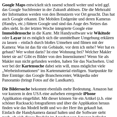
Google Maps
entwickelt sich rasend schnell weiter und wird ggf.
das Google Suchfenster in der Zukunft ablösen. Die die Mehrzahl
der Information werden von den Benutzern vor Ort gesucht. Das hat
auch Google erkannt. Die Mobilen Endgeräte und deren Kameras
(Handys, etc.) füttern Google und sind das Auge des Netzes das
alles sieht. In der letzten Woche integrierte Google eine
Immobilensuche
in die Karte. Mit Handysoftware wie
Wikitude
oder
Layar
ist es möglich sich die unmittelbare Umgebung erklären
zu lassen – einfach durch bloßes Umsehen und filmen mit der
Kamera: Was ist das für ein Gebäude, vor dem ich stehe? Wer hat es
gebaut? Wer wohnt darin? Ist eine Wohnung frei? Welcher Makler
bietet sie an? Gibt es Bilder von den Innenräumen? Wenn Sie als
Makler nun nicht gefunden werden, haben Sie das Nachsehen. Und
wer bei der
Kartensuche
dabei sein will, muss möglichst viele
„Werbeinformationen“ ins Kartenmaterial einfügen. Startpunkte für
Ihre Einträge: das Google Branchencenter, Wikipedia oder
Panoramio (bringt Fotos auf die Landkarte).
Die Bildersuche
bekommt ebenfalls mehr Bedeutung. Amazon hat
vor kurzem in den USA eine aufsehen erregende
iPhone
Applikation eingeführt. Mit dieser können Sie ein Artikel (z.b. eine
schöner Rucksack) fotografieren und über die Applikation heraus
finden wie das Modell heißt und wo der Herr ihn gekauft hat.
Einfach die Handykamera darauf halten und die Software sieht