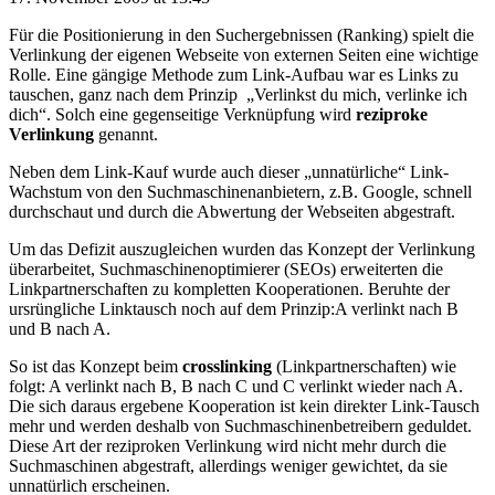
Für die Positionierung in den Suchergebnissen (Ranking) spielt die
Verlinkung der eigenen Webseite von externen Seiten eine wichtige
Rolle. Eine gängige Methode zum Link-Aufbau war es Links zu
tauschen, ganz nach dem Prinzip „Verlinkst du mich, verlinke ich
dich“. Solch eine gegenseitige Verknüpfung wird
reziproke
Verlinkung
genannt.
Neben dem Link-Kauf wurde auch dieser „unnatürliche“ Link-
Wachstum von den Suchmaschinenanbietern, z.B. Google, schnell
durchschaut und durch die Abwertung der Webseiten abgestraft.
Um das Defizit auszugleichen wurden das Konzept der Verlinkung
überarbeitet, Suchmaschinenoptimierer (SEOs) erweiterten die
Linkpartnerschaften zu kompletten Kooperationen. Beruhte der
ursrüngliche Linktausch noch auf dem Prinzip:A verlinkt nach B
und B nach A.
So ist das Konzept beim
crosslinking
(Linkpartnerschaften) wie
folgt: A verlinkt nach B, B nach C und C verlinkt wieder nach A.
Die sich daraus ergebene Kooperation ist kein direkter Link-Tausch
mehr und werden deshalb von Suchmaschinenbetreibern geduldet.
Diese Art der reziproken Verlinkung wird nicht mehr durch die
Suchmaschinen abgestraft, allerdings weniger gewichtet, da sie
unnatürlich erscheinen.